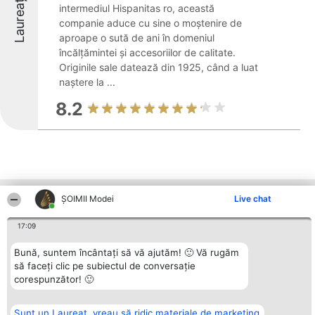
Laureați
intermediul Hispanitas ro, această
companie aduce cu sine o moștenire de
aproape o sută de ani în domeniul
încălțămintei și accesoriilor de calitate.
Originile sale datează din 1925, când a luat
naștere la ...
8.2
ȘOIMII Modei
Live chat
Alte firme din zonă
17:09
Organizator Ranking
Plebiscyt
Contact
Bună, suntem încântați să vă ajutăm! 🙂 Vă rugăm
BRIGHT SOLUTIONS BR SRL
Câștigătorii
Contact
să faceți clic pe subiectul de conversație
Aleea Timisul De Sus 2 Bl. A30
Lista Tuturor
corespunzător! 🙂
Sc. A Et. 4 Ap. 13 Cod 061952
Laureaților
București
Reguli
CUI 36737675
Statut
Sunt un Laureat, vreau să ridic materiale de marketing
tel: +40 770 990 492
Politica de