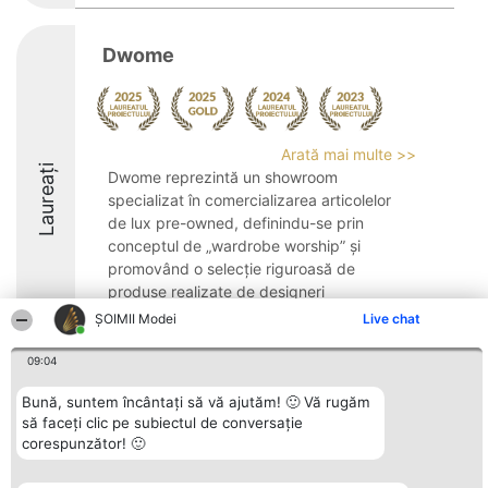
Dwome
Arată mai multe >>
Laureați
Dwome reprezintă un showroom
specializat în comercializarea articolelor
de lux pre-owned, definindu-se prin
conceptul de „wardrobe worship” și
promovând o selecție riguroasă de
produse realizate de designeri
consacrați. Locația sa se află în ...
ȘOIMII Modei
Live chat
9.5
09:04
Bună, suntem încântați să vă ajutăm! 🙂 Vă rugăm
să faceți clic pe subiectul de conversație
Organizator Ranking
Plebiscyt
Contact
corespunzător! 🙂
BRIGHT SOLUTIONS BR SRL
Câștigătorii
Contact
Aleea Timisul De Sus 2 Bl. A30
Lista Tuturor
Sc. A Et. 4 Ap. 13 Cod 061952
Laureaților