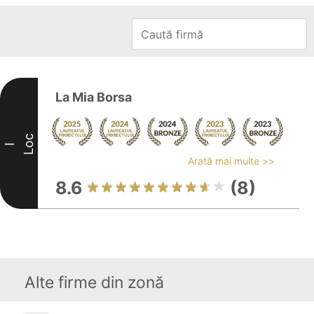
La Mia Borsa
Loc
I
Arată mai multe >>
8.6
(8)
Alte firme din zonă