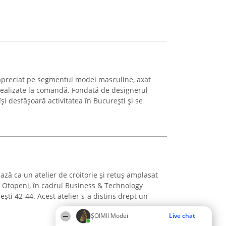
preciat pe segmentul modei masculine, axat
realizate la comandă. Fondată de designerul
 desfășoară activitatea în București și se
ză ca un atelier de croitorie și retuș amplasat
– Otopeni, în cadrul Business & Technology
ști 42-44. Acest atelier s-a distins drept un
ȘOIMII Modei
Live chat