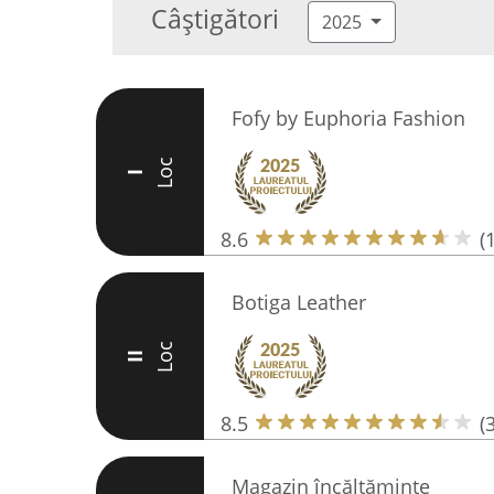
Câștigători
2025
Fofy by Euphoria Fashion
Loc
I
8.6
(
Botiga Leather
Loc
II
8.5
(
Magazin încălţăminte