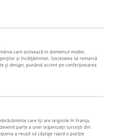
omânia care activează în domeniul modei,
genților și încălțămintei. Societatea se remarcă
te și design, punând accent pe confecționarea
mbrăcăminte care își are originile în Franța,
a devenit parte a unei organizații turcești din
pania a reușit să câștige rapid o poziție