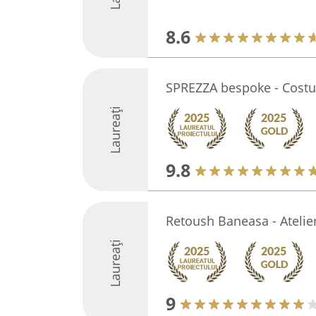
8.6
SPREZZA bespoke - Cost
Laureați
9.8
Retoush Baneasa - Atelier
Laureați
9