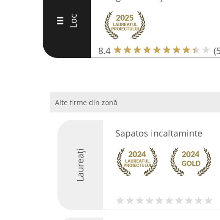
Loc
III
8.4
(
Alte firme din zonă
Sapatos incaltaminte
Laureați