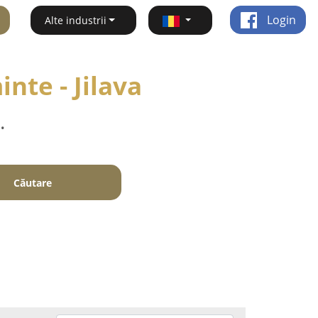
Login
Alte industrii
inte - Jilava
.
Căutare