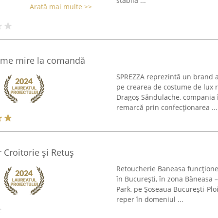
stabilă ...
Arată mai multe >>
ume mire la comandă
SPREZZA reprezintă un brand a
pe crearea de costume de lux 
Dragoș Săndulache, compania își
remarcă prin confecționarea ...
 Croitorie și Retuș
Retoucherie Baneasa funcționea
în București, în zona Băneasa 
Park, pe Șoseaua București-Ploie
reper în domeniul ...