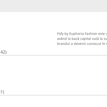
Fofy by Euphoria Fashion este u
având la bază capital sută la s
brandul a devenit cunoscut în râ
142)
31)