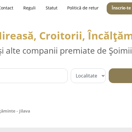
Contact
Reguli
Statut
Politică de retur
Înscrie-te
reasă, Croitorii, Încălțăm
și alte companii premiate de Șoimii
țăminte - Jilava