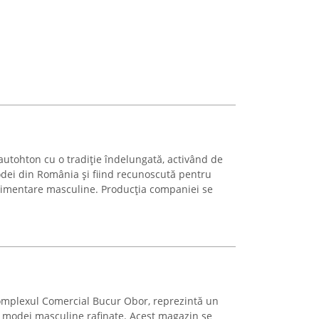
utohton cu o tradiție îndelungată, activând de
odei din România și fiind recunoscută pentru
estimentare masculine. Producția companiei se
 Complexul Comercial Bucur Obor, reprezintă un
 modei masculine rafinate. Acest magazin se