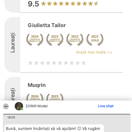
9.5
Giulietta Tailor
Laureați
Arată mai multe >>
Muqrin
Laureați
ȘOIMII Modei
Live chat
18:00
Bună, suntem încântați să vă ajutăm! 🙂 Vă rugăm