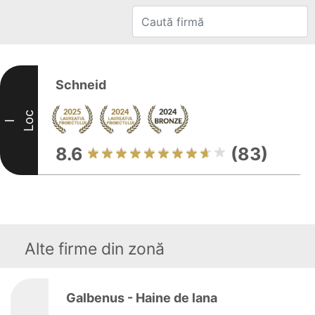
Schneid
Loc
I
8.6
(83)
Alte firme din zonă
Galbenus - Haine de lana