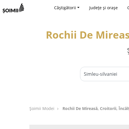
Câștigătorii
Județe și orașe
Rochii De Mireasă
Șoimii Modei
Rochii De Mireasă, Croitorii, Încă