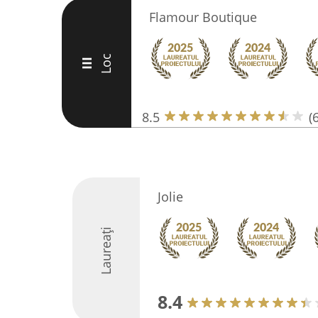
Flamour Boutique
Loc
III
8.5
(6
Jolie
Laureați
8.4