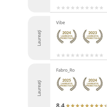
Vibe
Laureați
Fabro_Ro
Laureați
8.4