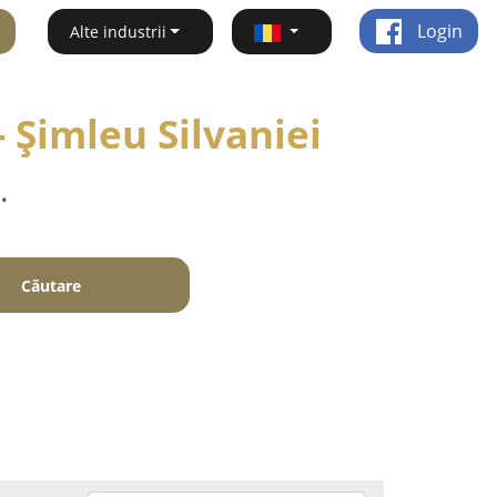
Login
Alte industrii
- Şimleu Silvaniei
.
Căutare