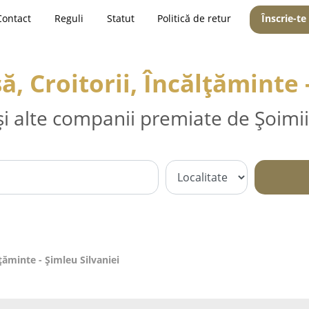
Contact
Reguli
Statut
Politică de retur
Înscrie-te
, Croitorii, Încălțăminte 
și alte companii premiate de Șoimii
lțăminte - Şimleu Silvaniei