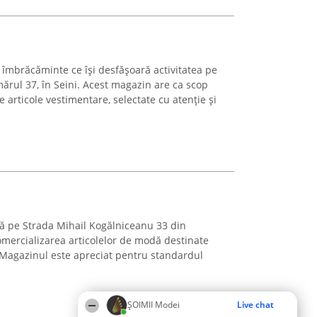
 îmbrăcăminte ce își desfășoară activitatea pe
ărul 37, în Seini. Acest magazin are ca scop
 articole vestimentare, selectate cu atenție și
ă pe Strada Mihail Kogălniceanu 33 din
comercializarea articolelor de modă destinate
r. Magazinul este apreciat pentru standardul
ȘOIMII Modei
Live chat