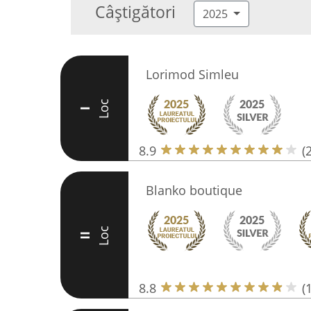
Câștigători
2025
Lorimod Simleu
Loc
I
8.9
(
Blanko boutique
Loc
II
8.8
(