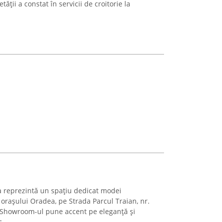
tății a constat în servicii de croitorie la
reprezintă un spațiu dedicat modei
orașului Oradea, pe Strada Parcul Traian, nr.
3. Showroom-ul pune accent pe eleganță și
 ...