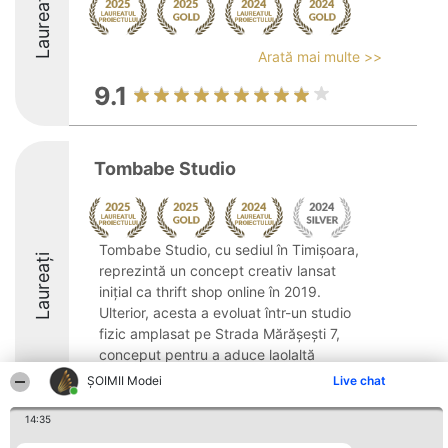
Laureați
Arată mai multe >>
9.1
Tombabe Studio
Tombabe Studio, cu sediul în Timișoara,
Laureați
reprezintă un concept creativ lansat
inițial ca thrift shop online în 2019.
Ulterior, acesta a evoluat într-un studio
fizic amplasat pe Strada Mărășești 7,
conceput pentru a aduce laolaltă
designeri locali, ...
ȘOIMII Modei
Live chat
9.1
14:35