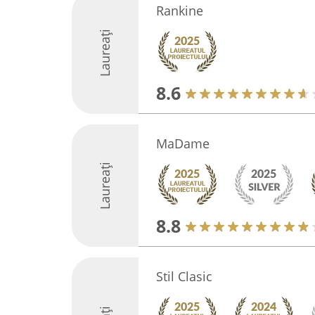
Rankine
Laureați
8.6
MaDame
Laureați
8.8
Stil Clasic