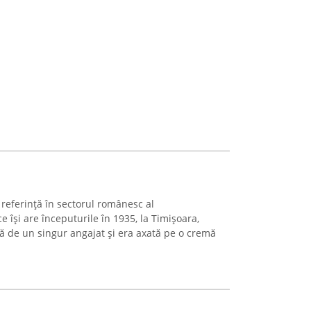
eferință în sectorul românesc al
ce își are începuturile în 1935, la Timișoara,
tă de un singur angajat și era axată pe o cremă