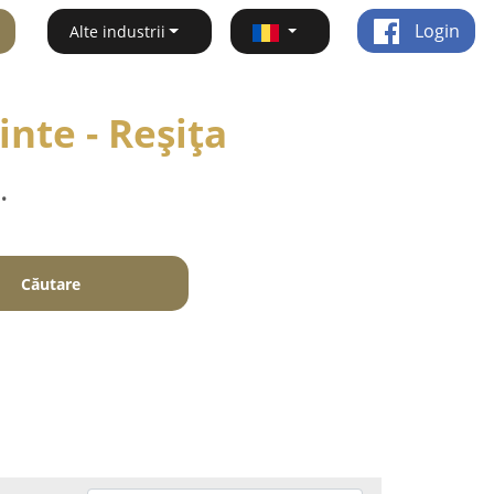
Login
Alte industrii
inte - Reşiţa
.
Căutare