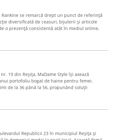
, Rankine se remarcă drept un punct de referință
ție diversificată de ceasuri, bijuterii și articole
e o prezență consistentă atât în mediul online,
 nr. 19 din Reșița, MaDame Style își axează
 unui portofoliu bogat de haine pentru femei.
i de la 36 până la 56, propunând soluții
Bulevardul Republicii 23 în municipiul Reșița și
ă în domeniul modei la nivel local. Această firmă