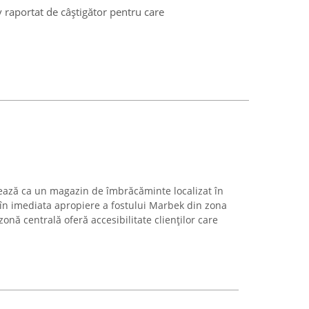
v raportat de câștigător pentru care
ează ca un magazin de îmbrăcăminte localizat în
, în imediata apropiere a fostului Marbek din zona
onă centrală oferă accesibilitate clienților care