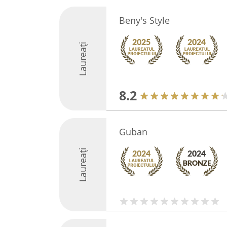
Beny's Style
Laureați
8.2
Guban
Laureați