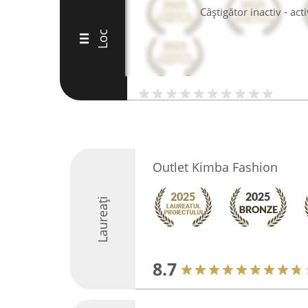
Câștigător inactiv - ac
Loc
III
Outlet Kimba Fashion
Laureați
8.7