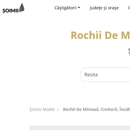
Câștigătorii
Județe și orașe
Rochii De Mi
Șoimii Modei
Rochii De Mireasă, Croitorii, Încă