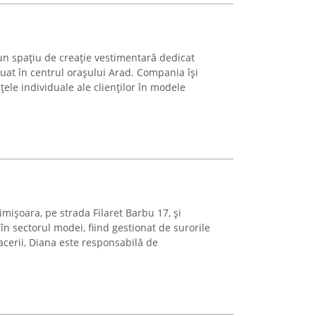
un spațiu de creație vestimentară dedicat
ituat în centrul orașului Arad. Compania își
ele individuale ale clienților în modele
Timișoara, pe strada Filaret Barbu 17, și
 în sectorul modei, fiind gestionat de surorile
facerii, Diana este responsabilă de