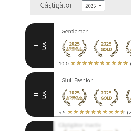
Câștigători
2025
Gentlemen
Loc
I
10.0
Giuli Fashion
Loc
II
9.5
(
Câștigător inactiv