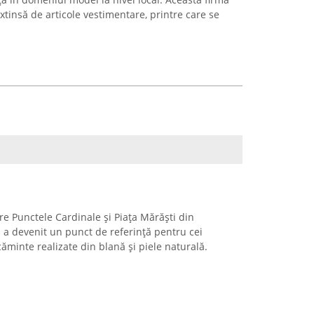
xtinsă de articole vestimentare, printre care se
tre Punctele Cardinale și Piața Mărăști din
a devenit un punct de referință pentru cei
căminte realizate din blană și piele naturală.