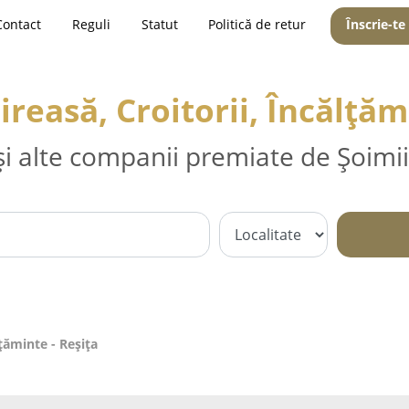
Contact
Reguli
Statut
Politică de retur
Înscrie-te
reasă, Croitorii, Încălțăm
și alte companii premiate de Șoimii
lțăminte - Reşiţa