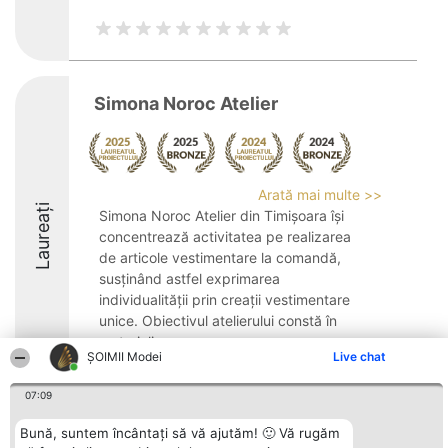
Simona Noroc Atelier
Arată mai multe >>
Laureați
Simona Noroc Atelier din Timișoara își
concentrează activitatea pe realizarea
de articole vestimentare la comandă,
susținând astfel exprimarea
individualității prin creații vestimentare
unice. Obiectivul atelierului constă în
materializarea ...
ȘOIMII Modei
Live chat
8.7
07:09
Bună, suntem încântați să vă ajutăm! 🙂 Vă rugăm