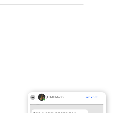
ȘOIMII Modei
Live chat
14:35