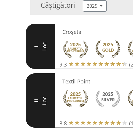
Câștigători
2025
Croșeta
Loc
I
9.3
(
Textil Point
Loc
II
8.8
(