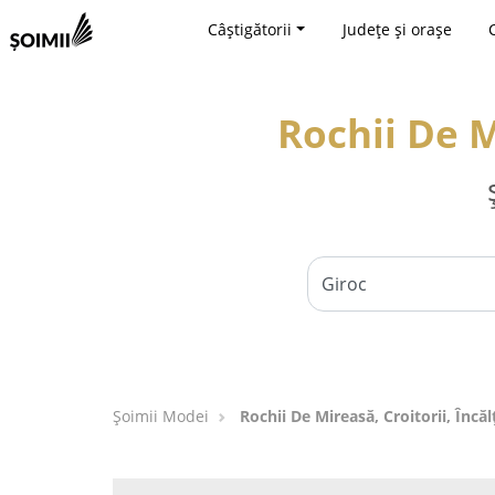
Câștigătorii
Județe și orașe
Rochii De M
Șoimii Modei
Rochii De Mireasă, Croitorii, Încă