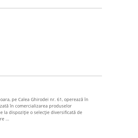
șoara, pe Calea Ghirodei nr. 61, operează în
izată în comercializarea produselor
la dispoziție o selecție diversificată de
e ...