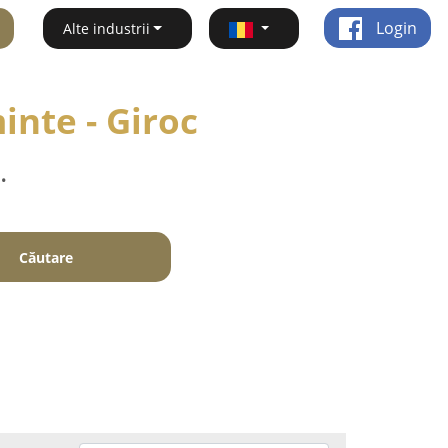
Login
Alte industrii
inte - Giroc
.
Căutare