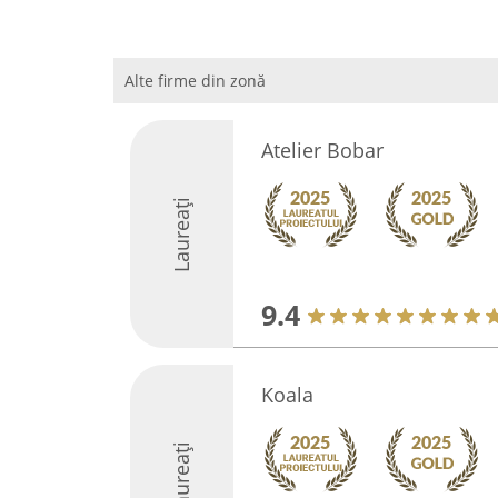
Alte firme din zonă
Atelier Bobar
Laureați
9.4
Koala
Laureați