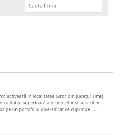
roc activează în localitatea Giroc din județul Timiș,
n calitatea superioară a produselor și serviciilor
iție un portofoliu diversificat ce cuprinde ...