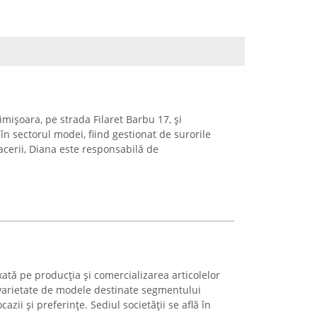
Timișoara, pe strada Filaret Barbu 17, și
 în sectorul modei, fiind gestionat de surorile
facerii, Diana este responsabilă de
ată pe producția și comercializarea articolelor
varietate de modele destinate segmentului
cazii și preferințe. Sediul societății se află în