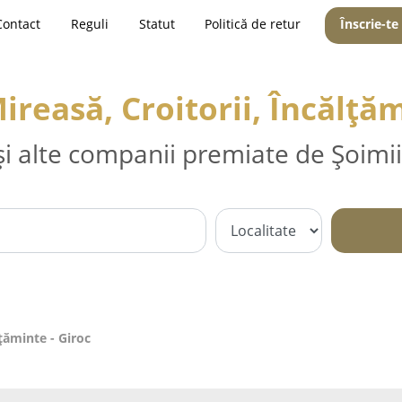
Contact
Reguli
Statut
Politică de retur
Înscrie-te
ireasă, Croitorii, Încălțăm
și alte companii premiate de Șoimii
lțăminte - Giroc