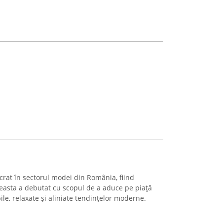
t în sectorul modei din România, fiind
Aceasta a debutat cu scopul de a aduce pe piață
ile, relaxate și aliniate tendințelor moderne.