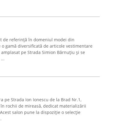
t de referință în domeniul modei din
 o gamă diversificată de articole vestimentare
e amplasat pe Strada Simion Bărnuțiu și se
...
ra pe Strada Ion Ionescu de la Brad Nr.1,
în rochii de mireasă, dedicat materializării
. Acest salon pune la dispoziție o selecție
.