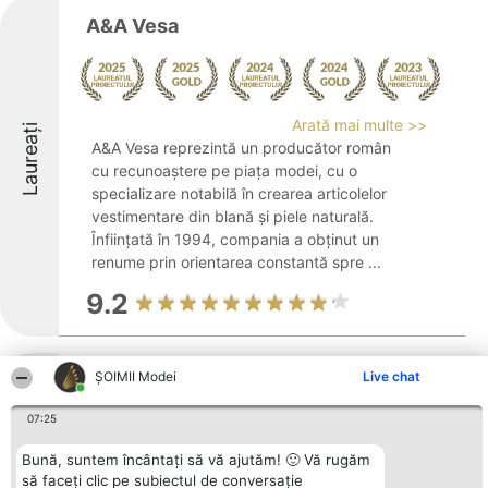
A&A Vesa
Arată mai multe >>
Laureați
A&A Vesa reprezintă un producător român
cu recunoaștere pe piața modei, cu o
specializare notabilă în crearea articolelor
vestimentare din blană și piele naturală.
Înființată în 1994, compania a obținut un
renume prin orientarea constantă spre ...
9.2
ȘOIMII Modei
Live chat
Rochii Mireasa Sposa Toscana
07:25
Bună, suntem încântați să vă ajutăm! 🙂 Vă rugăm
să faceți clic pe subiectul de conversație
Arată mai multe >>