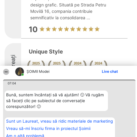
design grafic. Situată pe Strada Petru
Movilă 16, compania contribuie
semnificativ la consolidarea ...
10
Unique Style
Laureați
ȘOIMII Modei
Live chat
9.4
07:04
Bună, suntem încântați să vă ajutăm! 🙂 Vă rugăm
să faceți clic pe subiectul de conversație
Organizator Ranking
Plebiscyt
Contact
corespunzător! 🙂
BRIGHT SOLUTIONS BR SRL
Câștigătorii
Contact
Aleea Timisul De Sus 2 Bl. A30
Lista Tuturor
Sc. A Et. 4 Ap. 13 Cod 061952
Laureaților
Sunt un Laureat, vreau să ridic materiale de marketing
București
Reguli
CUI 36737675
Statut
Vreau să-mi înscriu firma in proiectul Șoimii
tel: +40 770 990 492
Politica de
Am o altă problemă
confidențialitate