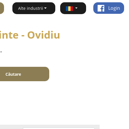
Login
Alte industrii
inte - Ovidiu
.
Căutare