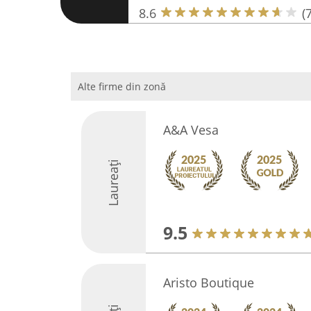
8.6
(7
Alte firme din zonă
A&A Vesa
Laureați
9.5
Aristo Boutique