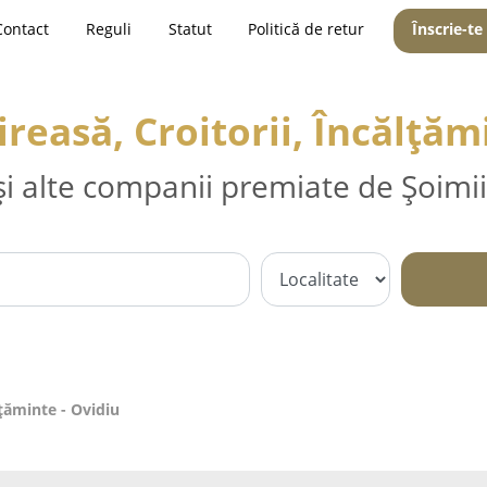
Contact
Reguli
Statut
Politică de retur
Înscrie-te
reasă, Croitorii, Încălțăm
și alte companii premiate de Șoimii
lțăminte - Ovidiu