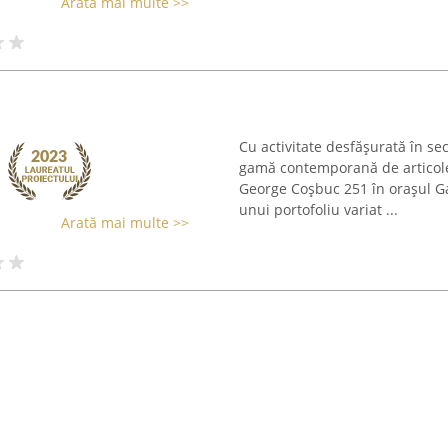
Arată mai multe >>
Cu activitate desfășurată în s
gamă contemporană de articole
George Coșbuc 251 în orașul G
unui portofoliu variat ...
Arată mai multe >>