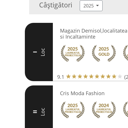
Câștigători
2025
Magazin Demisol,localitatea
si Incaltaminte
Loc
I
9.1
(
Cris Moda Fashion
Loc
II