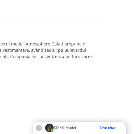
ectorul modei, Atmosphere Galati propune o
 vestimentare, având sediul pe Bulevardul
alați. Compania se concentrează pe furnizarea
ȘOIMII Modei
Live chat