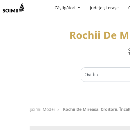
Câștigătorii
Județe și orașe
Rochii De Mi
Șoimii Modei
Rochii De Mireasă, Croitorii, Încă