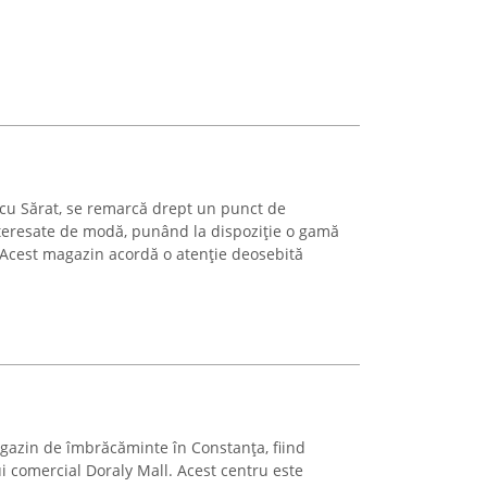
icu Sărat, se remarcă drept un punct de
teresate de modă, punând la dispoziție o gamă
 Acest magazin acordă o atenție deosebită
zin de îmbrăcăminte în Constanța, fiind
i comercial Doraly Mall. Acest centru este