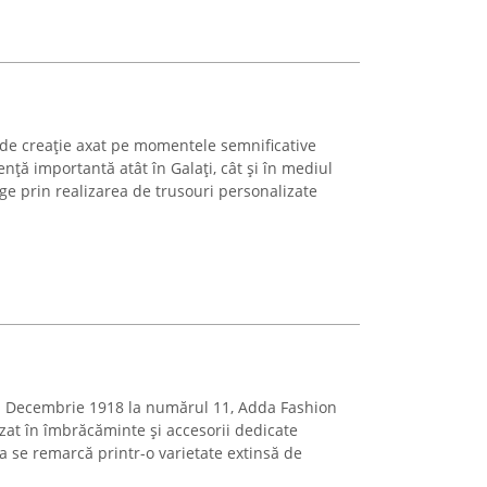
de creație axat pe momentele semnificative
ență importantă atât în Galați, cât și în mediul
ge prin realizarea de trusouri personalizate
a 1 Decembrie 1918 la numărul 11, Adda Fashion
zat în îmbrăcăminte și accesorii dedicate
se remarcă printr-o varietate extinsă de